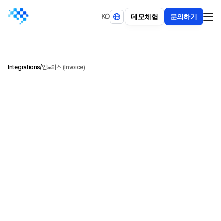
KO
데
모
체
험
문
의
하
기
Integrations
/
인보이스 (Invoice)
비
정
형
인
보
이
스
문
서
에
서
핵
심
결
제
·
거
래
정
보
를
정
밀
하
게
추
출
하
고
,
회
계
시
스
템
에
바
로
연
동
가
능
한
구
조
데
이
터
로
변
환
합
니
다
.
다
양
한
레
이
아
웃
과
언
어
환
경
에
서
도
일
관
된
필
드
정
확
도
를
제
공
합
니
다
.