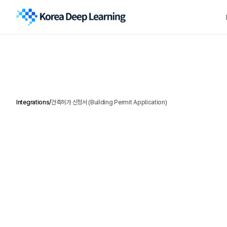
Integrations
/
건축허가 신청서 (Building Permit Application)
거
래
품
목
별
세
부
내
역
을
라
인
아
이
Overview