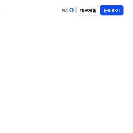
KO
데
모
체
험
문
의
하
기
신청서는 건축물을 신축·증축·개축하기 위해 관할 행정기관에
수 행정 문서입니다. 신청인 정보, 대지 위치, 건축물 용도,