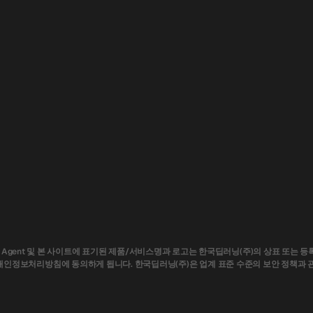
P OCR, DEEP Agent 및 본 사이트에 표기된 제품/서비스명과 로고는 한국딥러닝(주)의 상
 개인정보처리방침에 동의하게 됩니다. 한국딥러닝(주)은 업계 표준 수준의 보안 정책과 