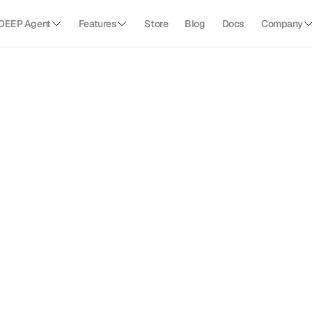
DEEP Agent
Features
Store
Blog
Docs
Company
템
단
위
로
정
확
히
추
출
합
니
다
.
건축허가 
제출하는 필