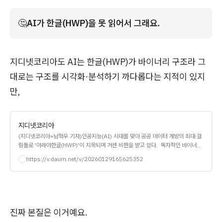
🤔
AI가 한글(HWP)을 못 읽어서 그래요.
지디넷코리아도 AI는 한글(HWP)가 바이너리 구조라 그
대로는 구조를 시각화·분석하기 까다롭다는 지적이 있지
만,
지디넷코리아
(지디넷코리아=남혁우 기자)인공지능(AI) 시대를 맞아 공공 데이터 개방의 최대 걸
림돌로 '아래아한글(HWP)'이 지목되며 거센 비판을 받고 있다. 독자적인 바이너리
(Binary) 포맷 탓에 AI가 읽을 수 없어 데이터 활용을 가로막는다는 주장이 핵심이
https://v.daum.net/v/20260129165625352
다. 하지만 현장의 전문가과 산업계의 시각은 다르다. AI 도입을 방해하는 진짜 주범
은 파일 확장자가
진짜 본질은 이거예요.