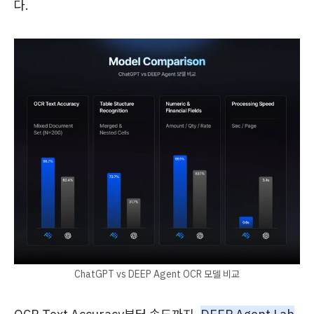
다.
ChatGPT vs DEEP Agent OCR 모델 비교